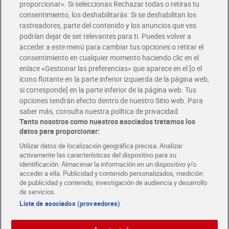
Glovo y Uber Eats
proporcionar». Si seleccionas Rechazar todas o retiras tu
Solicita tu factura de Glovo o Uber Eats
consentimiento, los deshabilitarás. Si se deshabilitan los
rastreadores, parte del contenido y los anuncios que ves
podrían dejar de ser relevantes para ti. Puedes volver a
Únete al CLUB Dia
acceder a este menú para cambiar tus opciones o retirar el
Disfruta las ventajas y ofertas exclusivas.
consentimiento en cualquier momento haciendo clic en el
Descárgate la APP Dia
enlace «Gestionar las preferencias» que aparece en el [o el
ícono flotante en la parte inferior izquierda de la página web,
Folletos y Tiendas
si corresponde] en la parte inferior de la página web. Tus
Descubre las mejores ofertas y busca tu tienda más cercana
opciones tendrán efecto dentro de nuestro Sitio web. Para
saber más, consulta nuestra política de privacidad.
Tanto nosotros como nuestros asociados tratamos los
Tarjeta MaX Dia
Te devuelve hasta 8€/mes de tus compras.
datos para proporcionar:
¡Solicita tu tarjeta de crédito aquí!
Utilizar datos de localización geográfica precisa. Analizar
activamente las características del dispositivo para su
RECETAS
COMER MEJOR CADA DIA
EMPLEO
identificación. Almacenar la información en un dispositivo y/o
acceder a ella. Publicidad y contenido personalizados, medición
COLABORA CON DIA
ABRE TU TIENDA
DIA CORPORATE
de publicidad y contenido, investigación de audiencia y desarrollo
de servicios.
Lista de asociados (proveedores)