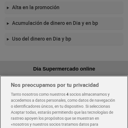
Alta en la promoción
Acumulación de dinero en Dia y en bp
Uso del dinero en Dia y bp
Dia Supermercado online
Nos preocupamos por tu privacidad
Pide hoy, recibe hoy
Entrega rápida y en la franja horaria que mejor te venga.
Tanto nosotros como nuestros
4
socios almacenamos y
accedemos a datos personales, como datos de navegación
o identificadores únicos, en tu dispositivo. Si seleccionas
Envío gratis por compras superiores a 100€
Aceptar todas, estarás permitiendo que las tecnologías de
Envío estandar por 4,99€
rastreo apoyen los propósitos que se muestran en
«nosotros y nuestros socios tratamos datos para