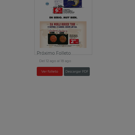
Próximo Folleto
Del 12 ago al 18 ago
Ver folleto
Descargar PDF