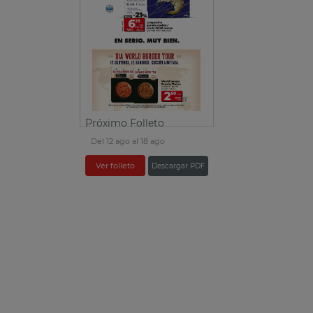
Próximo Folleto
Del 12 ago al 18 ago
Ver folleto
Descargar PDF