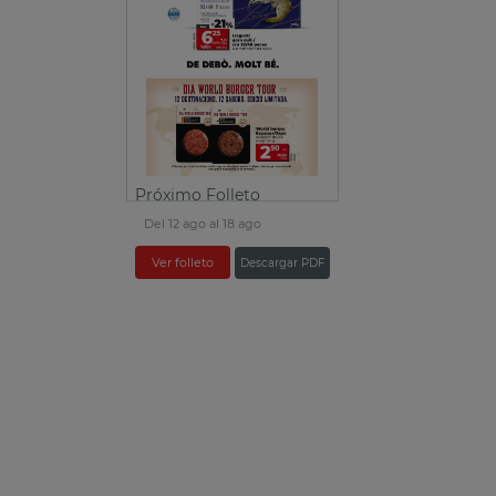
Próximo Folleto
Del 12 ago al 18 ago
Ver folleto
Descargar PDF