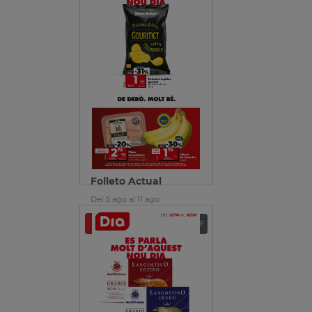
Folleto Actual
Del 5 ago al 11 ago
Ver folleto
Descargar PDF