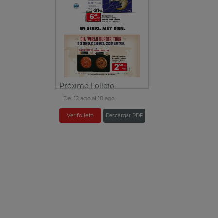
Próximo Folleto
Del 12 ago al 18 ago
Ver folleto
Descargar PDF