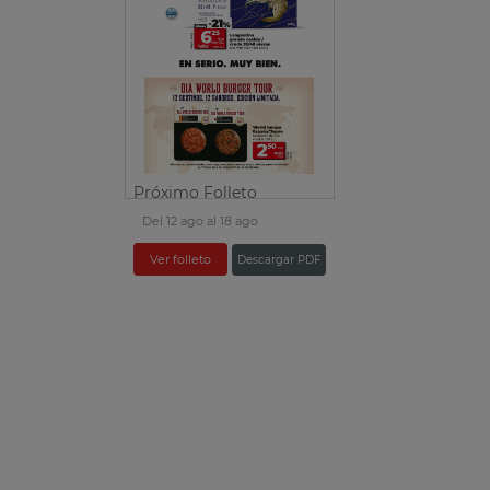
Próximo Folleto
Del 12 ago al 18 ago
Ver folleto
Descargar PDF