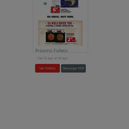
Próximo Folleto
Del 12 ago al 18 ago
Ver folleto
Descargar PDF