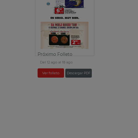
Próximo Folleto
Del 12 ago al 18 ago
Ver folleto
Descargar PDF