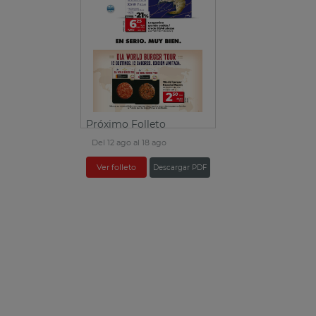
Próximo Folleto
Del 12 ago al 18 ago
Ver folleto
Descargar PDF