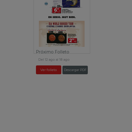
Próximo Folleto
Del 12 ago al 18 ago
Ver folleto
Descargar PDF