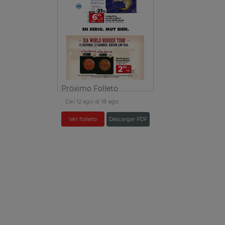
Próximo Folleto
Del 12 ago al 18 ago
Ver folleto
Descargar PDF