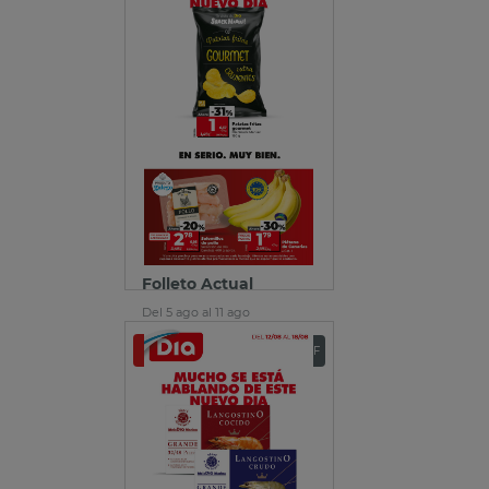
Folleto Actual
Del 5 ago al 11 ago
Ver folleto
Descargar PDF