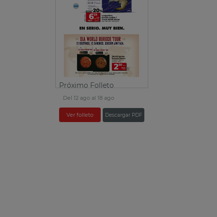
Próximo Folleto
Del 12 ago al 18 ago
Ver folleto
Descargar PDF