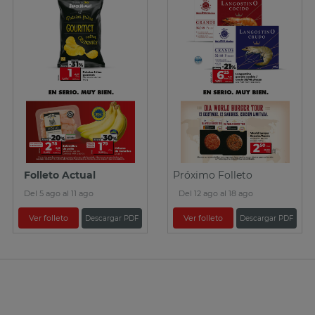
Folleto Actual
Próximo Folleto
Del 5 ago al 11 ago
Del 12 ago al 18 ago
Ver folleto
Ver folleto
Descargar PDF
Descargar PDF