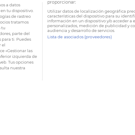
proporcionar:
os a datos
en tu dispositivo.
Utilizar datos de localización geográfica pre
características del dispositivo para su identi
ogías de rastreo
información en un dispositivo y/o acceder a e
socios tratamos
personalizados, medición de publicidad y co
 tu
audiencia y desarrollo de servicios.
dores, parte del
Lista de asociados (proveedores)
 para ti. Puedes
 el
e «Gestionar las
nferior izquierda de
 web. Tus opciones
sulta nuestra