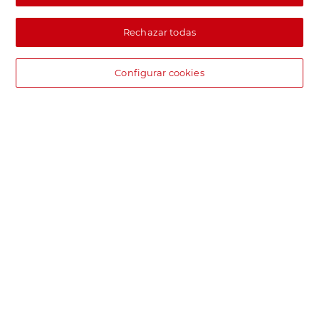
Rechazar todas
Configurar cookies
DIA supermercado online
Pide hoy, recibe hoy.
Entrega rápida y en la franja horaria que mejor te venga.