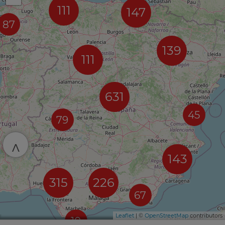
111
147
87
139
111
631
45
79
^
143
315
226
67
Leaflet
| ©
OpenStreetMap
contributors
10