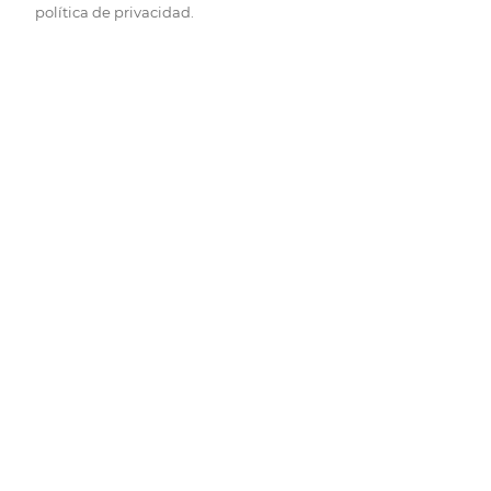
política de privacidad.
Pide hoy, recibe hoy.
Entrega rápida y en la franja horaria que mejor te venga.
Folletos
Descubre las mejores ofertas.