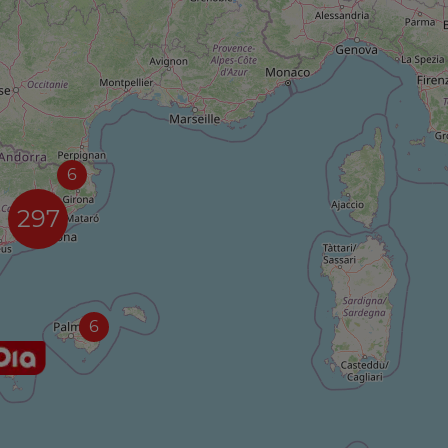
6
297
6