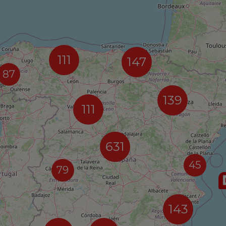
111
147
87
139
111
631
45
79
143