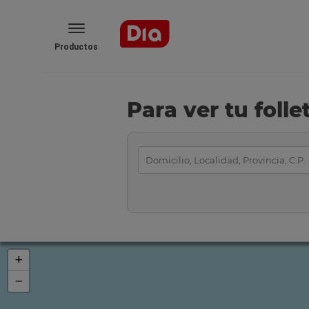
Productos
Para ver tu foll
+
−