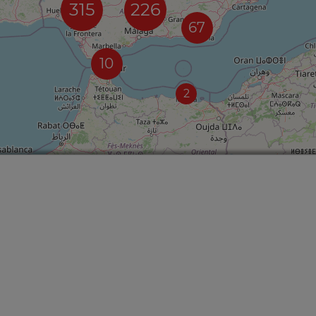
315
226
67
10
2