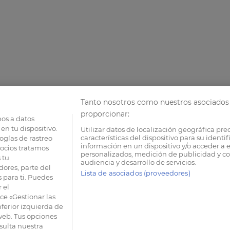
Tanto nosotros como nuestros asociados 
proporcionar:
os a datos
en tu dispositivo.
Utilizar datos de localización geográfica pre
características del dispositivo para su identi
ogías de rastreo
información en un dispositivo y/o acceder a e
socios tratamos
personalizados, medición de publicidad y co
 tu
audiencia y desarrollo de servicios.
dores, parte del
Lista de asociados (proveedores)
 para ti. Puedes
 el
e «Gestionar las
nferior izquierda de
 web. Tus opciones
sulta nuestra