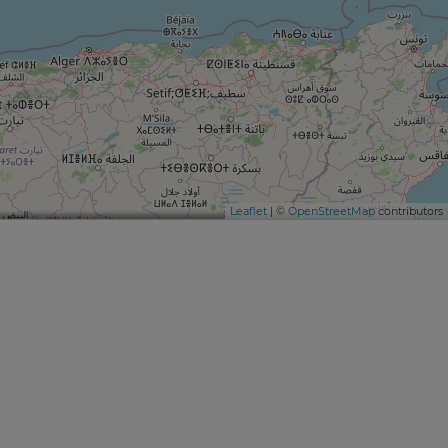
Leaflet
| ©
OpenStreetMap
contributors