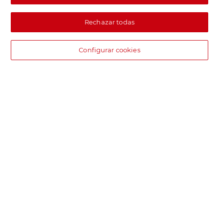
Rechazar todas
Configurar cookies
DIA supermercado online
Pide hoy, recibe hoy.
Entrega rápida y en la franja horaria que mejor te venga.