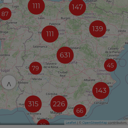
111
147
87
139
111
631
45
79
^
143
315
226
66
Leaflet
| ©
OpenStreetMap
contributors
10