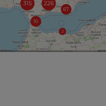
315
226
67
10
2