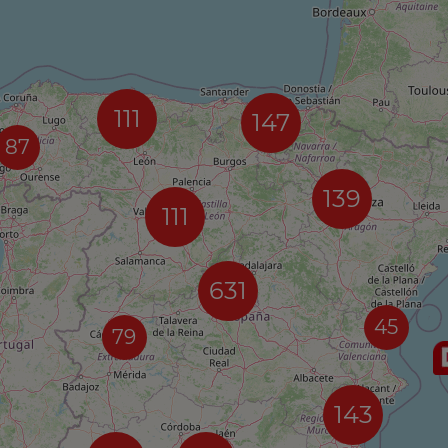
111
147
87
139
111
631
45
79
143