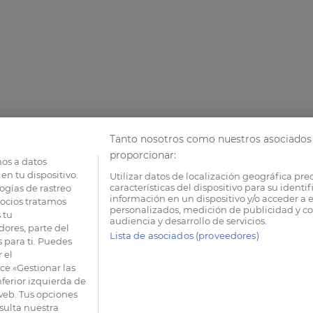
Tanto nosotros como nuestros asociados 
proporcionar:
os a datos
en tu dispositivo.
Utilizar datos de localización geográfica pre
características del dispositivo para su identi
ogías de rastreo
información en un dispositivo y/o acceder a e
socios tratamos
personalizados, medición de publicidad y co
 tu
audiencia y desarrollo de servicios.
dores, parte del
Lista de asociados (proveedores)
 para ti. Puedes
 el
e «Gestionar las
nferior izquierda de
 web. Tus opciones
sulta nuestra