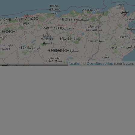
Leaflet
| ©
OpenStreetMap
contributors