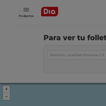
Productos
Para ver tu foll
+
−