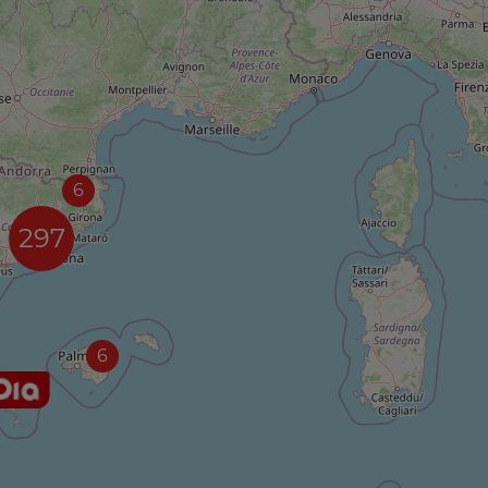
6
297
6