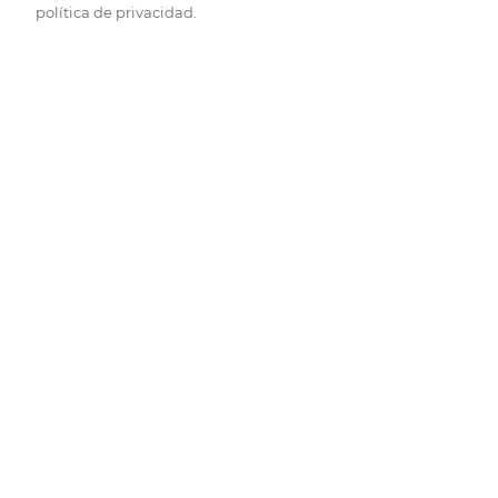
política de privacidad.
Pide hoy, recibe hoy.
Entrega rápida y en la franja horaria que mejor te venga.
Folletos
Descubre las mejores ofertas.