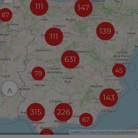
111
147
87
139
111
631
45
79
^
143
315
226
67
Leaflet
| ©
OpenStreetMap
contributors
10