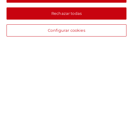
Rechazar todas
Configurar cookies
DIA supermercado online
Pide hoy, recibe hoy.
Entrega rápida y en la franja horaria que mejor te venga.