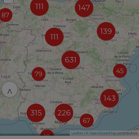
111
147
87
139
111
631
45
79
^
143
315
226
67
Leaflet
| ©
OpenStreetMap
contributors
10