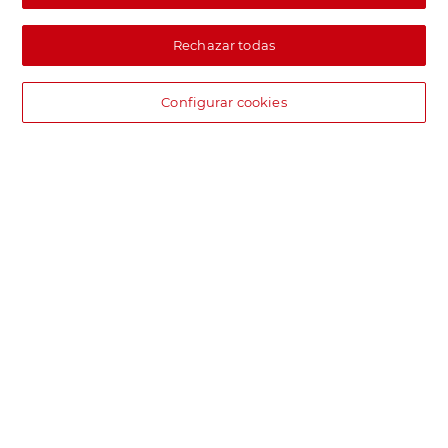
Rechazar todas
Configurar cookies
DIA supermercado online
Pide hoy, recibe hoy.
Entrega rápida y en la franja horaria que mejor te venga.