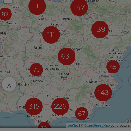
111
147
87
139
111
631
45
79
^
143
315
226
67
Leaflet
| ©
OpenStreetMap
contributors
10