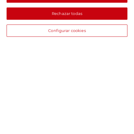
Rechazar todas
Configurar cookies
DIA supermercado online
Pide hoy, recibe hoy.
Entrega rápida y en la franja horaria que mejor te venga.