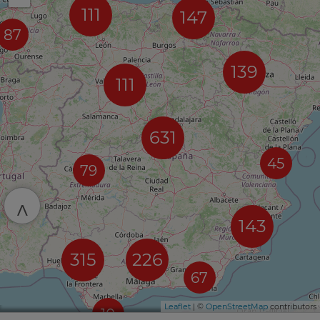
111
147
87
139
111
631
45
79
^
143
315
226
67
Leaflet
| ©
OpenStreetMap
contributors
10