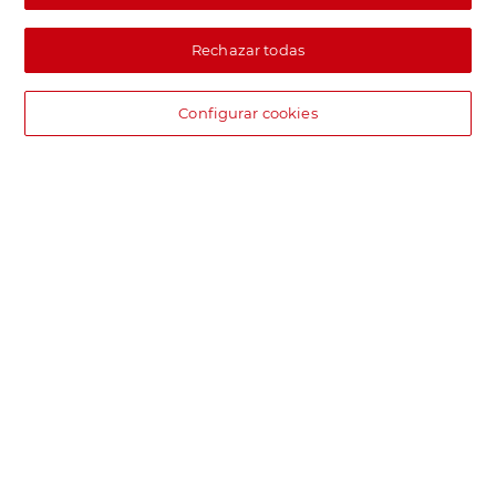
Rechazar todas
Configurar cookies
DIA supermercado online
Pide hoy, recibe hoy.
Entrega rápida y en la franja horaria que mejor te venga.