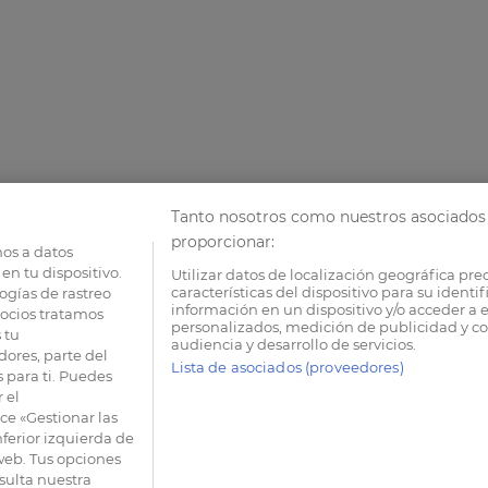
Tanto nosotros como nuestros asociados 
proporcionar:
os a datos
en tu dispositivo.
Utilizar datos de localización geográfica pre
características del dispositivo para su identi
ogías de rastreo
información en un dispositivo y/o acceder a e
socios tratamos
personalizados, medición de publicidad y co
 tu
audiencia y desarrollo de servicios.
dores, parte del
Lista de asociados (proveedores)
 para ti. Puedes
 el
e «Gestionar las
nferior izquierda de
 web. Tus opciones
sulta nuestra