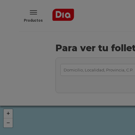
Productos
Para ver tu foll
+
−