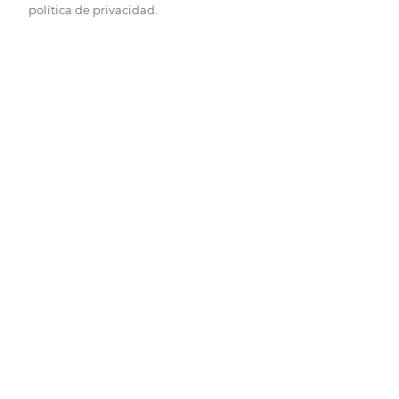
política de privacidad.
Pide hoy, recibe hoy.
Entrega rápida y en la franja horaria que mejor te venga.
Folletos
Descubre las mejores ofertas.