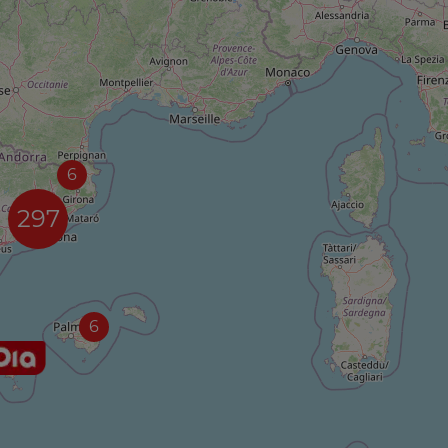
6
297
6