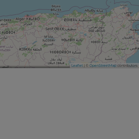
Leaflet
| ©
OpenStreetMap
contributors