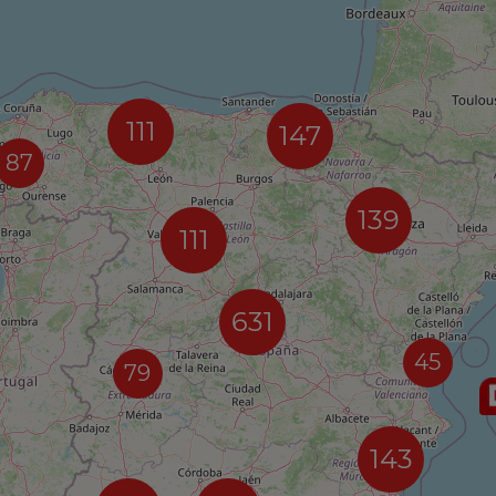
111
147
87
139
111
631
45
79
143