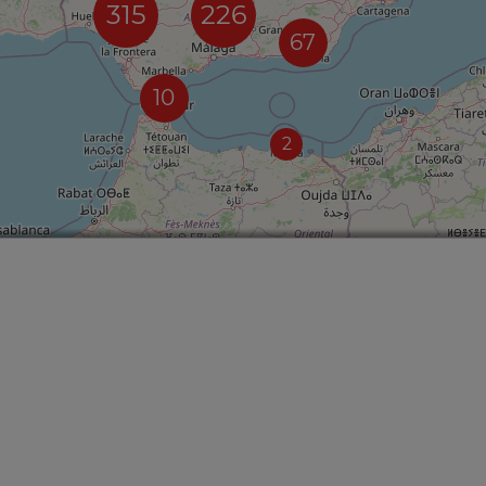
315
226
67
10
2