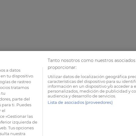
Tanto nosotros como nuestros asociados 
proporcionar:
os a datos
en tu dispositivo.
Utilizar datos de localización geográfica pre
características del dispositivo para su identi
ogías de rastreo
información en un dispositivo y/o acceder a e
socios tratamos
personalizados, medición de publicidad y co
 tu
audiencia y desarrollo de servicios.
dores, parte del
Lista de asociados (proveedores)
 para ti. Puedes
 el
e «Gestionar las
nferior izquierda de
 web. Tus opciones
sulta nuestra