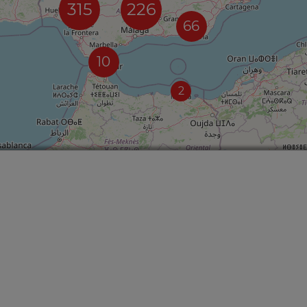
315
226
66
10
2