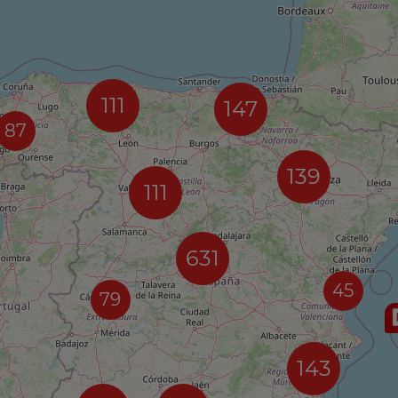
111
147
87
139
111
631
45
79
143