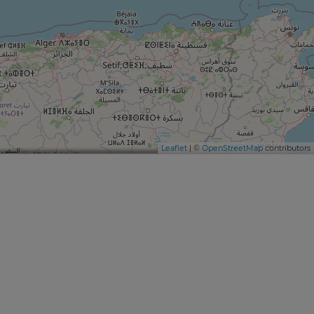
Leaflet
| ©
OpenStreetMap
contributors