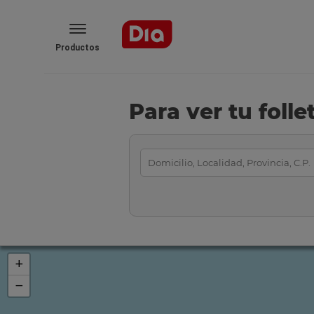
Productos
Para ver tu foll
+
−