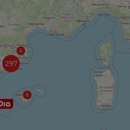
6
297
6