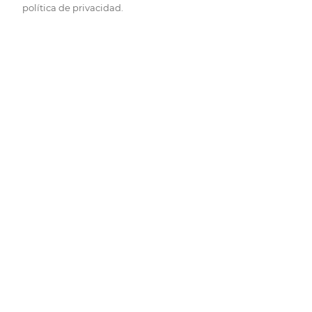
política de privacidad.
Pide hoy, recibe hoy.
Entrega rápida y en la franja horaria que mejor te venga.
Folletos
Descubre las mejores ofertas.