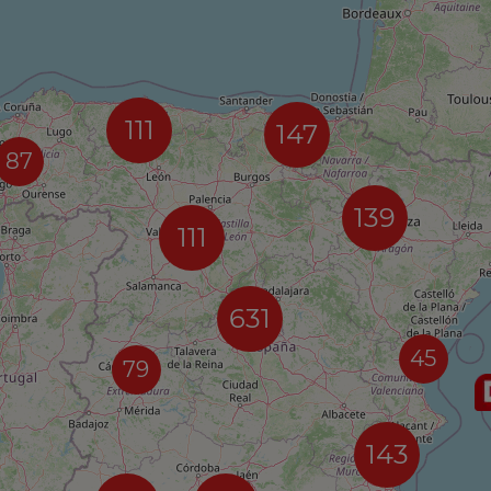
111
147
87
139
111
631
45
79
143