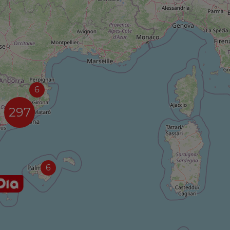
6
297
6