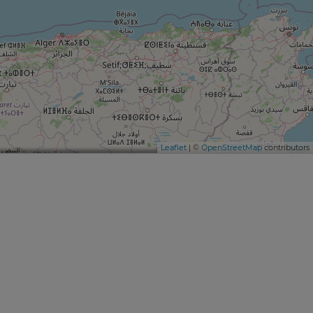
Leaflet
| ©
OpenStreetMap
contributors