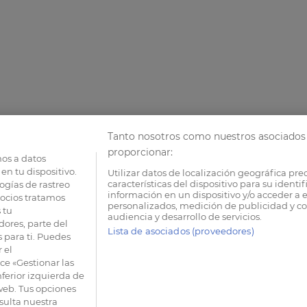
Tanto nosotros como nuestros asociados 
proporcionar:
os a datos
en tu dispositivo.
Utilizar datos de localización geográfica pre
características del dispositivo para su identi
ogías de rastreo
información en un dispositivo y/o acceder a e
socios tratamos
personalizados, medición de publicidad y co
 tu
audiencia y desarrollo de servicios.
dores, parte del
Lista de asociados (proveedores)
 para ti. Puedes
 el
e «Gestionar las
nferior izquierda de
 web. Tus opciones
sulta nuestra