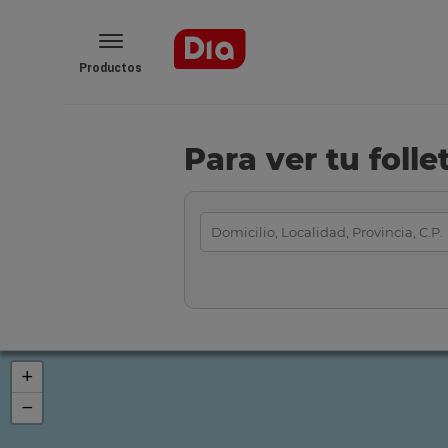
Productos
Para ver tu foll
+
−