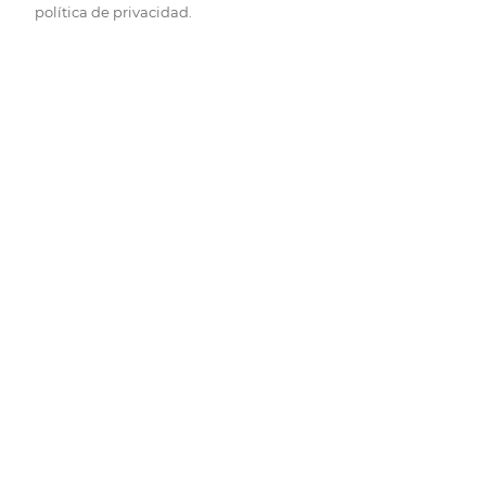
política de privacidad.
Pide hoy, recibe hoy.
Entrega rápida y en la franja horaria que mejor te venga.
Folletos
Descubre las mejores ofertas.