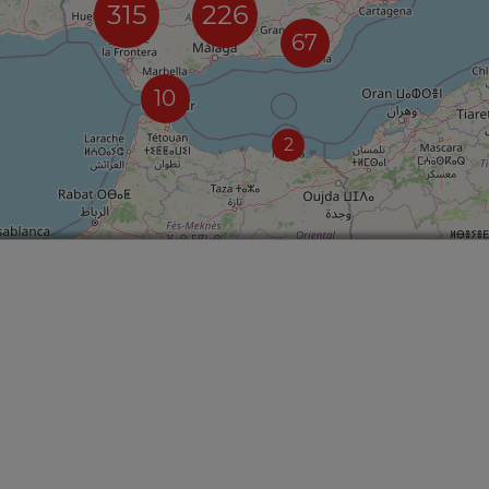
315
226
67
10
2