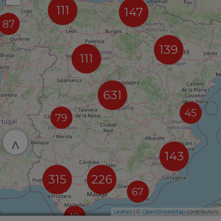
111
147
87
139
111
631
45
79
^
143
315
226
67
Leaflet
| ©
OpenStreetMap
contributors
10