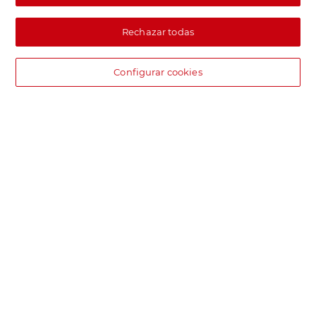
Rechazar todas
Configurar cookies
DIA supermercado online
Pide hoy, recibe hoy.
Entrega rápida y en la franja horaria que mejor te venga.