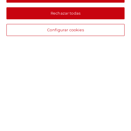
Rechazar todas
Configurar cookies
DIA supermercado online
Pide hoy, recibe hoy.
Entrega rápida y en la franja horaria que mejor te venga.