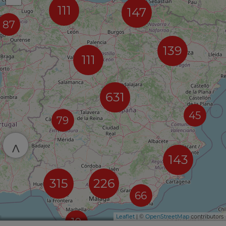
111
147
87
139
111
631
45
79
^
143
315
226
66
Leaflet
| ©
OpenStreetMap
contributors
10