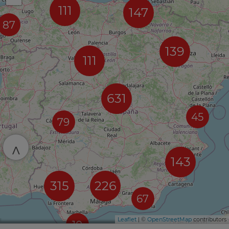
111
147
87
139
111
631
45
79
^
143
315
226
67
Leaflet
| ©
OpenStreetMap
contributors
10