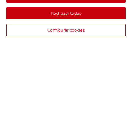
Rechazar todas
Configurar cookies
DIA supermercado online
Pide hoy, recibe hoy.
Entrega rápida y en la franja horaria que mejor te venga.