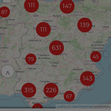
111
147
87
139
111
631
45
79
^
143
315
226
67
Leaflet
| ©
OpenStreetMap
contributors
10