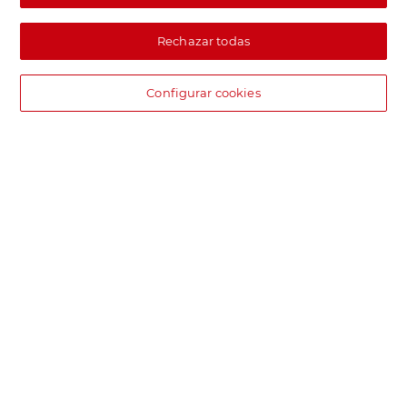
Rechazar todas
Configurar cookies
DIA supermercado online
Pide hoy, recibe hoy.
Entrega rápida y en la franja horaria que mejor te venga.