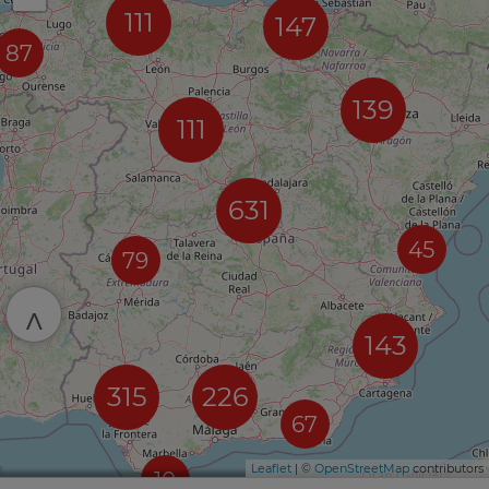
111
147
87
139
111
631
45
79
^
143
315
226
67
Leaflet
| ©
OpenStreetMap
contributors
10