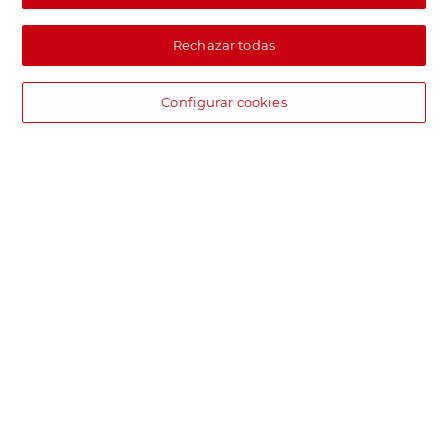
Rechazar todas
Configurar cookies
DIA supermercado online
Pide hoy, recibe hoy.
Entrega rápida y en la franja horaria que mejor te venga.