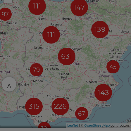
111
147
87
139
111
631
45
79
^
143
315
226
67
Leaflet
| ©
OpenStreetMap
contributors
10