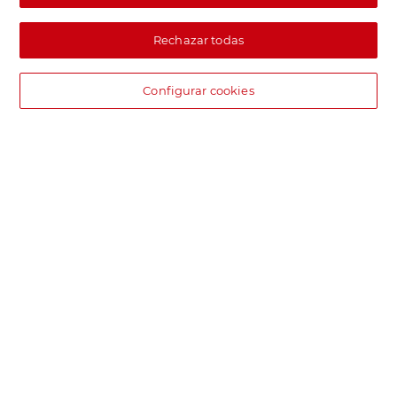
Rechazar todas
Configurar cookies
DIA supermercado online
Pide hoy, recibe hoy.
Entrega rápida y en la franja horaria que mejor te venga.