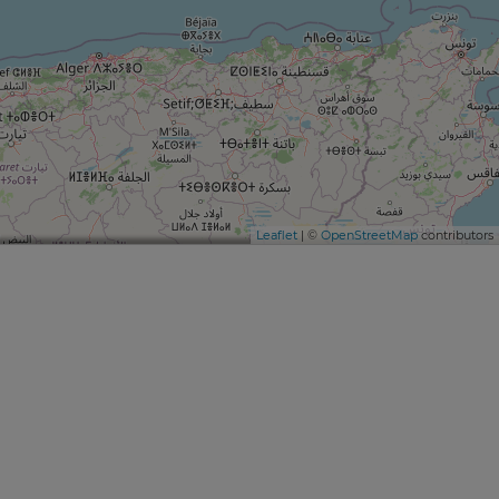
Leaflet
| ©
OpenStreetMap
contributors