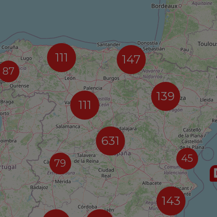
111
147
87
139
111
631
45
79
143