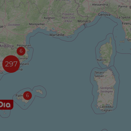
6
297
6