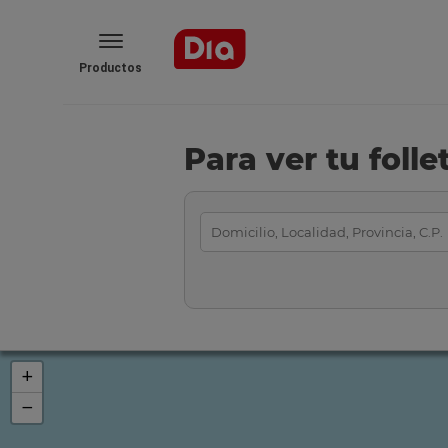
Productos
Para ver tu foll
+
−