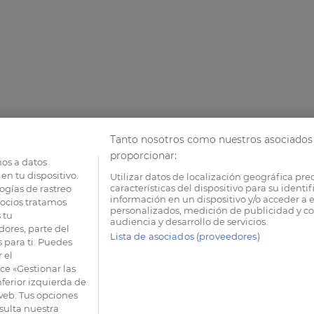
Tanto nosotros como nuestros asociados 
proporcionar:
os a datos
en tu dispositivo.
Utilizar datos de localización geográfica pre
características del dispositivo para su identi
ogías de rastreo
información en un dispositivo y/o acceder a e
socios tratamos
personalizados, medición de publicidad y co
 tu
audiencia y desarrollo de servicios.
dores, parte del
Lista de asociados (proveedores)
 para ti. Puedes
 el
e «Gestionar las
nferior izquierda de
 web. Tus opciones
sulta nuestra