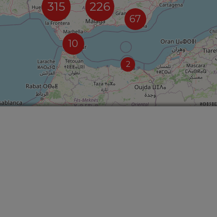
315
226
67
10
2