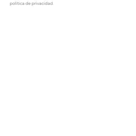
política de privacidad.
Pide hoy, recibe hoy.
Entrega rápida y en la franja horaria que mejor te venga.
Folletos
Descubre las mejores ofertas.