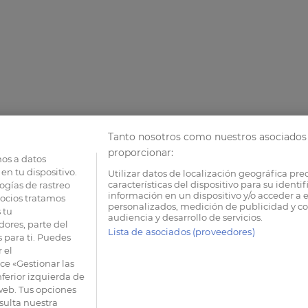
Tanto nosotros como nuestros asociados 
proporcionar:
os a datos
en tu dispositivo.
Utilizar datos de localización geográfica pre
características del dispositivo para su identi
ogías de rastreo
información en un dispositivo y/o acceder a e
socios tratamos
personalizados, medición de publicidad y co
 tu
audiencia y desarrollo de servicios.
dores, parte del
Lista de asociados (proveedores)
 para ti. Puedes
 el
e «Gestionar las
nferior izquierda de
 web. Tus opciones
sulta nuestra