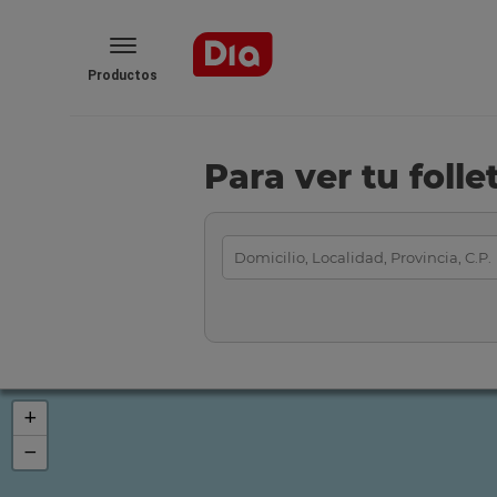
Productos
Para ver tu foll
+
−