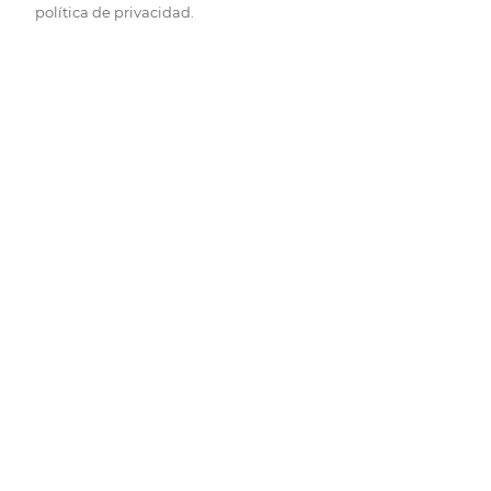
política de privacidad.
Pide hoy, recibe hoy.
Entrega rápida y en la franja horaria que mejor te venga.
Folletos
Descubre las mejores ofertas.