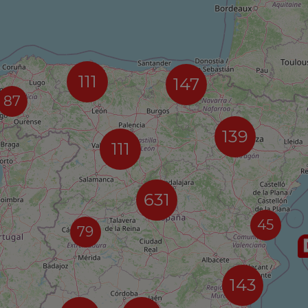
111
147
87
139
111
631
45
79
143