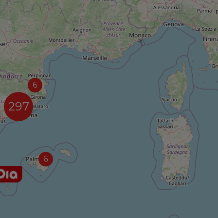
6
297
6