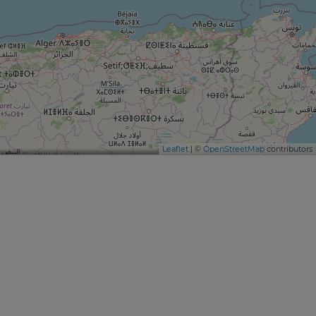
Leaflet
| ©
OpenStreetMap
contributors