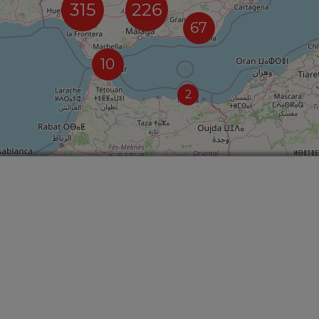
315
226
67
10
2