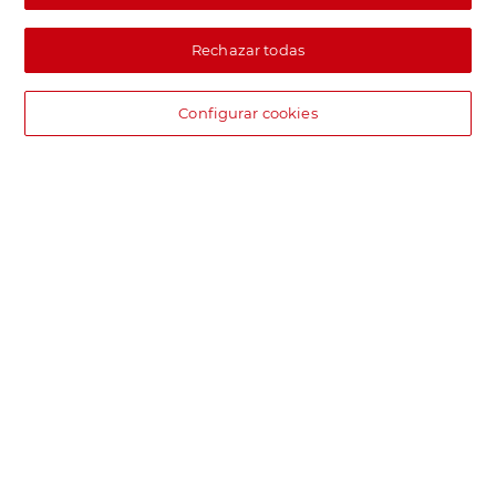
Rechazar todas
Configurar cookies
DIA supermercado online
Pide hoy, recibe hoy.
Entrega rápida y en la franja horaria que mejor te venga.