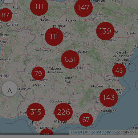
111
147
87
139
111
631
45
79
^
143
315
226
67
Leaflet
| ©
OpenStreetMap
contributors
10