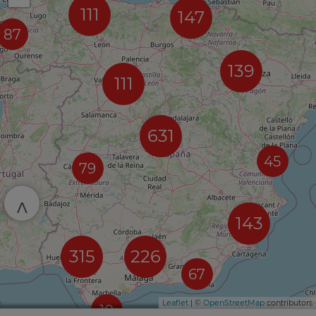
111
147
87
139
111
631
45
79
^
143
315
226
67
Leaflet
| ©
OpenStreetMap
contributors
10