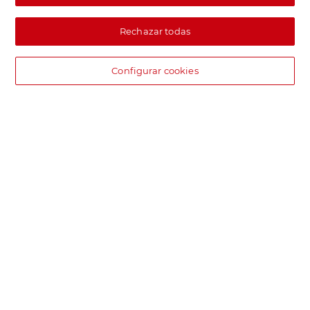
Rechazar todas
Configurar cookies
DIA supermercado online
Pide hoy, recibe hoy.
Entrega rápida y en la franja horaria que mejor te venga.