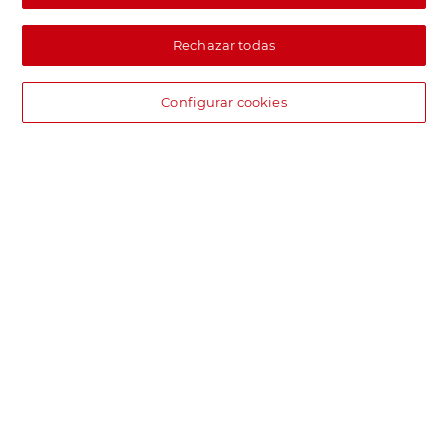
Rechazar todas
Configurar cookies
DIA supermercado online
Pide hoy, recibe hoy.
Entrega rápida y en la franja horaria que mejor te venga.