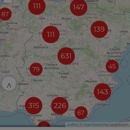
111
147
87
139
111
631
45
79
^
143
315
226
67
Leaflet
| ©
OpenStreetMap
contributors
10