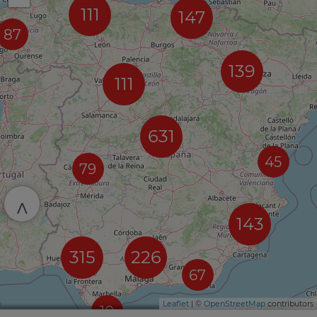
111
147
87
139
111
631
45
79
^
143
315
226
67
Leaflet
| ©
OpenStreetMap
contributors
10