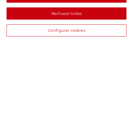
Rechazar todas
Configurar cookies
DIA supermercado online
Pide hoy, recibe hoy.
Entrega rápida y en la franja horaria que mejor te venga.