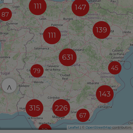
111
147
87
139
111
631
45
79
^
143
315
226
67
Leaflet
| ©
OpenStreetMap
contributors
10