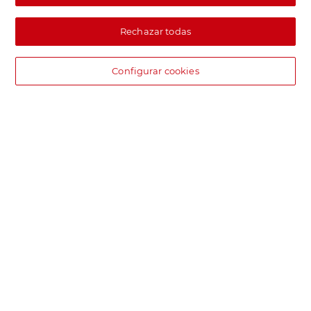
Rechazar todas
Configurar cookies
DIA supermercado online
Pide hoy, recibe hoy.
Entrega rápida y en la franja horaria que mejor te venga.