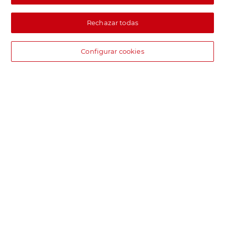
Rechazar todas
Configurar cookies
DIA supermercado online
Pide hoy, recibe hoy.
Entrega rápida y en la franja horaria que mejor te venga.