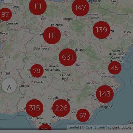
111
147
87
139
111
631
45
79
^
143
315
226
67
Leaflet
| ©
OpenStreetMap
contributors
10