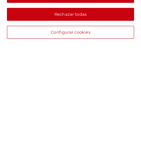
Rechazar todas
Configurar cookies
DIA supermercado online
Pide hoy, recibe hoy.
Entrega rápida y en la franja horaria que mejor te venga.