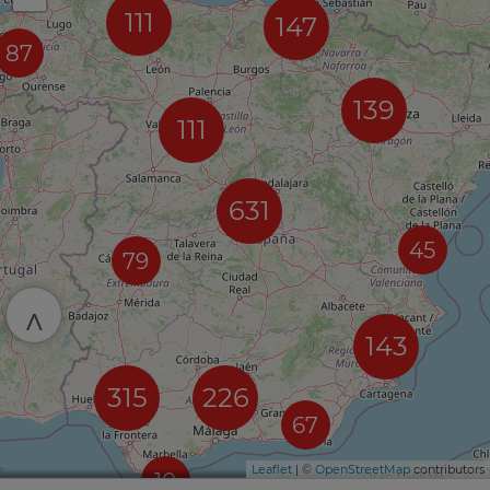
111
147
87
139
111
631
45
79
^
143
315
226
67
Leaflet
| ©
OpenStreetMap
contributors
10