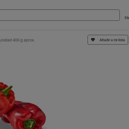
El
 unidad 400 g aprox.
Añadir a mi lista