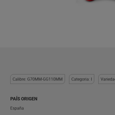
Calibre: G70MM-GG110MM
Categoria: I
Varied
PAÍS ORIGEN
España