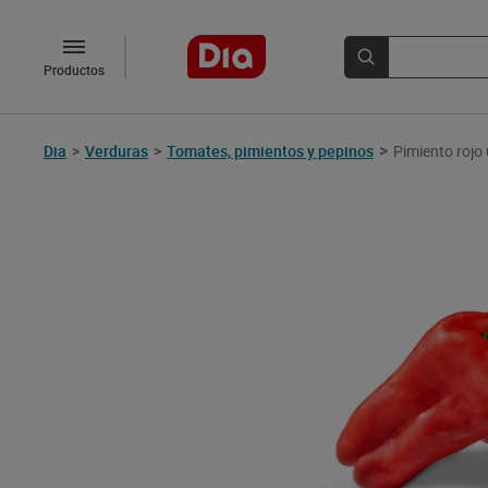
Productos
>
Dia
>
Verduras
>
Tomates, pimientos y pepinos
Pimiento rojo