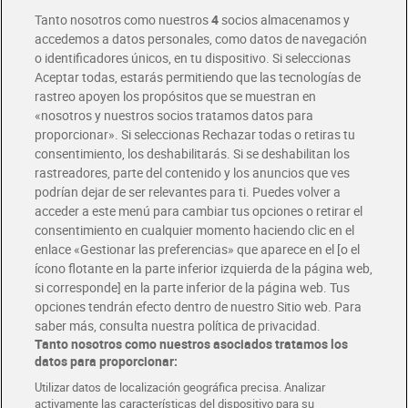
Entrega rápida y en la franja horaria que mejor te venga.
Tanto nosotros como nuestros
4
socios almacenamos y
accedemos a datos personales, como datos de navegación
o identificadores únicos, en tu dispositivo. Si seleccionas
Envío gratis por compras superiores a 100€
Aceptar todas, estarás permitiendo que las tecnologías de
Envío estandar por 4,99€
rastreo apoyen los propósitos que se muestran en
«nosotros y nuestros socios tratamos datos para
Glovo y Uber Eats
proporcionar». Si seleccionas Rechazar todas o retiras tu
Solicita tu factura de Glovo o Uber Eats
consentimiento, los deshabilitarás. Si se deshabilitan los
rastreadores, parte del contenido y los anuncios que ves
podrían dejar de ser relevantes para ti. Puedes volver a
Únete al CLUB Dia
acceder a este menú para cambiar tus opciones o retirar el
Disfruta las ventajas y ofertas exclusivas.
consentimiento en cualquier momento haciendo clic en el
Descárgate la APP Dia
enlace «Gestionar las preferencias» que aparece en el [o el
ícono flotante en la parte inferior izquierda de la página web,
Folletos y Tiendas
si corresponde] en la parte inferior de la página web. Tus
Descubre las mejores ofertas y busca tu tienda más cercana
opciones tendrán efecto dentro de nuestro Sitio web. Para
saber más, consulta nuestra política de privacidad.
Tanto nosotros como nuestros asociados tratamos los
Tarjeta MaX Dia
Te devuelve hasta 8€/mes de tus compras.
datos para proporcionar:
¡Solicita tu tarjeta de crédito aquí!
Utilizar datos de localización geográfica precisa. Analizar
activamente las características del dispositivo para su