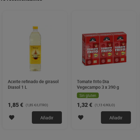
Aceite refinado de girasol
Tomate frito Dia
Diasol 1 L
Vegecampo 3 x 390 g
Sin gluten
1,85 €
1,32 €
(1,85 €/LITRO)
(1,13 €/KILO)
Añadir
Añadir