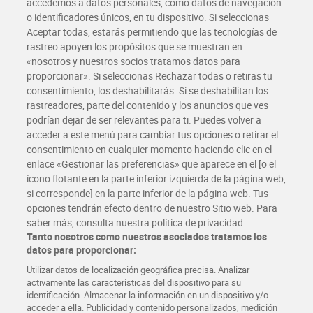
accedemos a datos personales, como datos de navegación
o identificadores únicos, en tu dispositivo. Si seleccionas
Envío gratis por compras superiores a 100€
Envío estandar por 4,99€
Aceptar todas, estarás permitiendo que las tecnologías de
rastreo apoyen los propósitos que se muestran en
«nosotros y nuestros socios tratamos datos para
Glovo y Uber Eats
proporcionar». Si seleccionas Rechazar todas o retiras tu
Solicita tu factura de Glovo o Uber Eats
consentimiento, los deshabilitarás. Si se deshabilitan los
rastreadores, parte del contenido y los anuncios que ves
podrían dejar de ser relevantes para ti. Puedes volver a
Únete al CLUB Dia
acceder a este menú para cambiar tus opciones o retirar el
Disfruta las ventajas y ofertas exclusivas.
consentimiento en cualquier momento haciendo clic en el
Descárgate la APP Dia
enlace «Gestionar las preferencias» que aparece en el [o el
ícono flotante en la parte inferior izquierda de la página web,
Folletos y Tiendas
Descubre las mejores ofertas y busca tu tienda más cercana
si corresponde] en la parte inferior de la página web. Tus
opciones tendrán efecto dentro de nuestro Sitio web. Para
saber más, consulta nuestra política de privacidad.
Tarjeta MaX Dia
Tanto nosotros como nuestros asociados tratamos los
Te devuelve hasta 8€/mes de tus compras.
datos para proporcionar:
¡Solicita tu tarjeta de crédito aquí!
Utilizar datos de localización geográfica precisa. Analizar
activamente las características del dispositivo para su
RECETAS
COMER MEJOR CADA DIA
EMPLEO
identificación. Almacenar la información en un dispositivo y/o
acceder a ella. Publicidad y contenido personalizados, medición