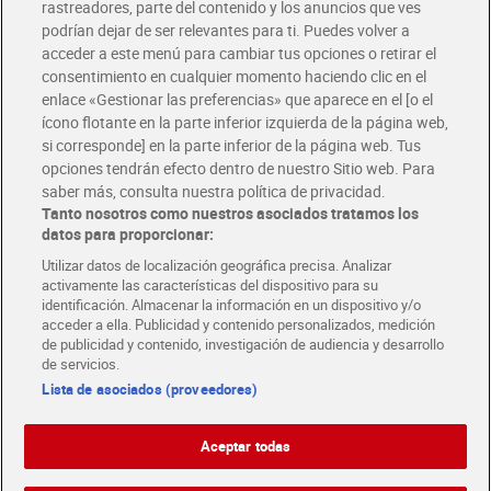
rastreadores, parte del contenido y los anuncios que ves
podrían dejar de ser relevantes para ti. Puedes volver a
Únete al CLUB Dia
acceder a este menú para cambiar tus opciones o retirar el
Disfruta las ventajas y ofertas exclusivas.
consentimiento en cualquier momento haciendo clic en el
Descárgate la APP Dia
enlace «Gestionar las preferencias» que aparece en el [o el
ícono flotante en la parte inferior izquierda de la página web,
Folletos y Tiendas
Descubre las mejores ofertas y busca tu tienda más cercana
si corresponde] en la parte inferior de la página web. Tus
opciones tendrán efecto dentro de nuestro Sitio web. Para
saber más, consulta nuestra política de privacidad.
Tarjeta MaX Dia
Tanto nosotros como nuestros asociados tratamos los
Te devuelve hasta 8€/mes de tus compras.
datos para proporcionar:
¡Solicita tu tarjeta de crédito aquí!
Utilizar datos de localización geográfica precisa. Analizar
activamente las características del dispositivo para su
RECETAS
COMER MEJOR CADA DIA
EMPLEO
identificación. Almacenar la información en un dispositivo y/o
acceder a ella. Publicidad y contenido personalizados, medición
COLABORA CON DIA
ABRE TU TIENDA
DIA CORPORATE
de publicidad y contenido, investigación de audiencia y desarrollo
de servicios.
Lista de asociados (proveedores)
Aceptar todas
Atención al cliente
Español
Español