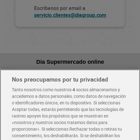
Escríbenos por email a
servicio.clientes@diagroup.com
Dia Supermercado online
Nos preocupamos por tu privacidad
Pide hoy, recibe hoy
Entrega rápida y en la franja horaria que mejor te venga.
Tanto nosotros como nuestros
4
socios almacenamos y
accedemos a datos personales, como datos de navegación
o identificadores únicos, en tu dispositivo. Si seleccionas
Envío gratis por compras superiores a 100€
Envío estandar por 4,99€
Aceptar todas, estarás permitiendo que las tecnologías de
rastreo apoyen los propósitos que se muestran en
«nosotros y nuestros socios tratamos datos para
Glovo y Uber Eats
proporcionar». Si seleccionas Rechazar todas o retiras tu
Solicita tu factura de Glovo o Uber Eats
consentimiento, los deshabilitarás. Si se deshabilitan los