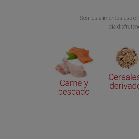
Son los alimentos estrel
día disfruta
Cereale
Carne y
derivad
pescado