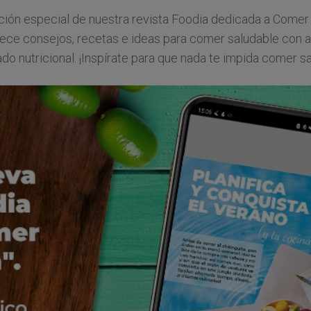
ción especial de nuestra revista Foodia dedicada a Comer 
rece consejos, recetas e ideas para comer saludable con ai
do nutricional. ¡Inspírate para que nada te impida comer s