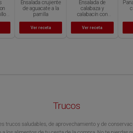
s
Ensalada crujiente
Ensalada de
Pana
con
de aguacate a la
calabaza y
c
llo
parrilla
calabacín con
queso feta
es
Ver receta
Ver receta
rejil
Trucos
es trucos saludables, de aprovechamiento y de conservac
o a los alimentos de tu cesta de la compra. No te pierdas n