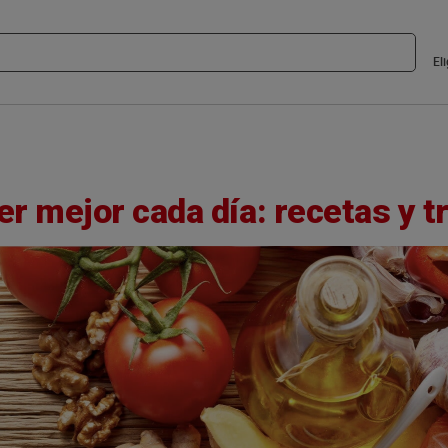
El
r mejor cada día: recetas y t