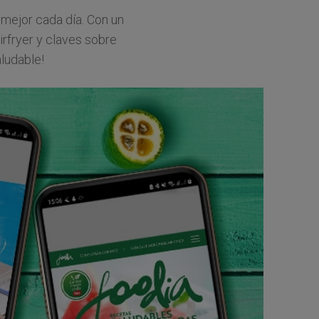
mejor cada día. Con un
rfryer y claves sobre
aludable!