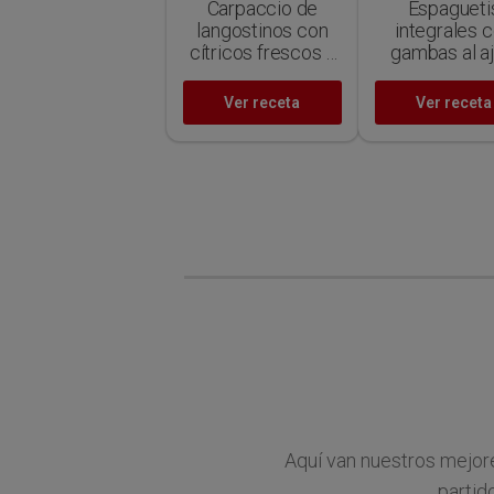
Carpaccio de
Espagueti
langostinos con
integrales 
cítricos frescos y
gambas al aji
hierbas
suave,
aromáticas
champiñon
Ver receta
Ver receta
salteados y pe
fresco
Aquí van nuestros mejor
partid