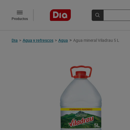
Productos
>
Dia
>
Agua y refrescos
>
Agua
Agua mineral Viladrau 5 L