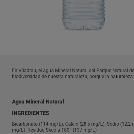
En Viladrau, el agua Mineral Natural del Parque Natural d
biodiversidad de nuestra naturaleza, porque la naturalez
deber cuidarla. Viladrau es un agua de mineralización débi
agua con una asa práctica para facilitar el transporte y u
Agua Mineral Natural
INGREDIENTES
Bicarbonato (114 mg/L), Calcio (28,5 mg/L), Sodio (12,2 
mg/L), Residuo Seco a 180º (137 mg/L)