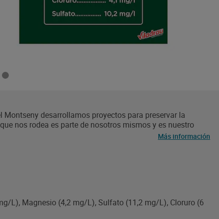
el Montseny desarrollamos proyectos para preservar la
a que nos rodea es parte de nosotros mismos y es nuestro
l indicada pera dietas pobres en sodia. Garrafa de 5 litros de
Más información
n formato 100% reciclable.
mg/L), Magnesio (4,2 mg/L), Sulfato (11,2 mg/L), Cloruro (6