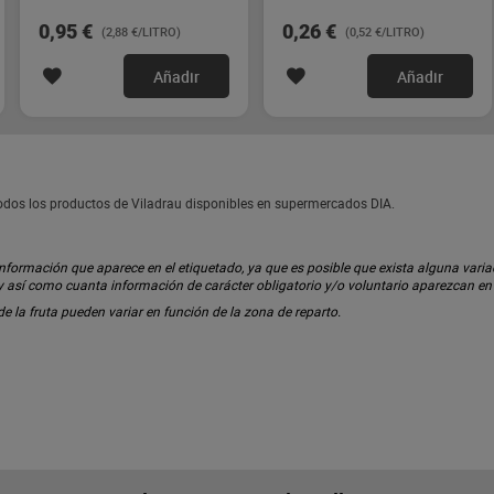
0,95 €
0,26 €
(2,88 €/LITRO)
(0,52 €/LITRO)
Añadir
Añadir
Todos los productos de Viladrau disponibles en supermercados DIA.
ormación que aparece en el etiquetado, ya que es posible que exista alguna variaci
 y así como cuanta información de carácter obligatorio y/o voluntario aparezcan e
 de la fruta pueden variar en función de la zona de reparto.