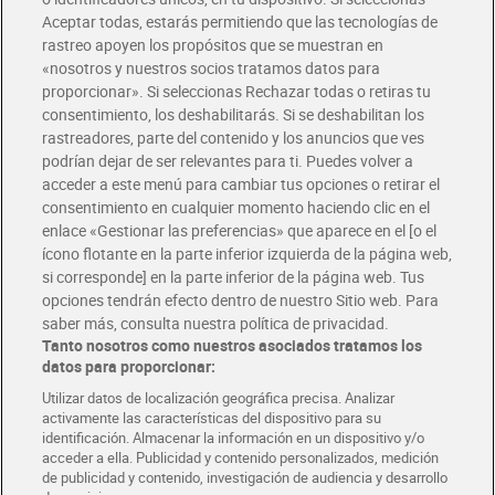
Envío gratis por compras superiores a 100€
Aceptar todas, estarás permitiendo que las tecnologías de
Envío estandar por 4,99€
rastreo apoyen los propósitos que se muestran en
«nosotros y nuestros socios tratamos datos para
Glovo y Uber Eats
proporcionar». Si seleccionas Rechazar todas o retiras tu
Solicita tu factura de Glovo o Uber Eats
consentimiento, los deshabilitarás. Si se deshabilitan los
rastreadores, parte del contenido y los anuncios que ves
podrían dejar de ser relevantes para ti. Puedes volver a
Únete al CLUB Dia
acceder a este menú para cambiar tus opciones o retirar el
Disfruta las ventajas y ofertas exclusivas.
consentimiento en cualquier momento haciendo clic en el
Descárgate la APP Dia
enlace «Gestionar las preferencias» que aparece en el [o el
ícono flotante en la parte inferior izquierda de la página web,
Folletos y Tiendas
si corresponde] en la parte inferior de la página web. Tus
Descubre las mejores ofertas y busca tu tienda más cercana
opciones tendrán efecto dentro de nuestro Sitio web. Para
saber más, consulta nuestra política de privacidad.
Tanto nosotros como nuestros asociados tratamos los
Tarjeta MaX Dia
Te devuelve hasta 8€/mes de tus compras.
datos para proporcionar:
¡Solicita tu tarjeta de crédito aquí!
Utilizar datos de localización geográfica precisa. Analizar
activamente las características del dispositivo para su
RECETAS
COMER MEJOR CADA DIA
EMPLEO
identificación. Almacenar la información en un dispositivo y/o
acceder a ella. Publicidad y contenido personalizados, medición
COLABORA CON DIA
ABRE TU TIENDA
DIA CORPORATE
de publicidad y contenido, investigación de audiencia y desarrollo