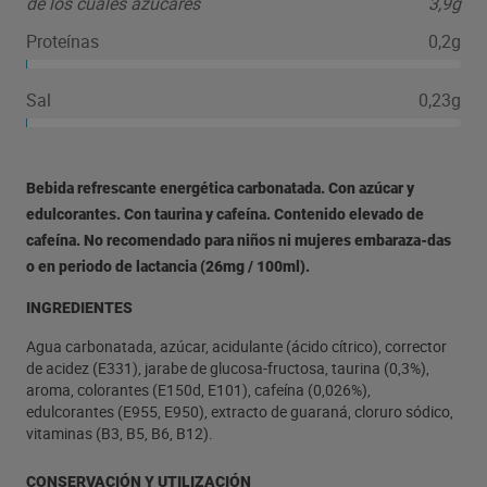
de los cuales azúcares
3,9g
Proteínas
0,2g
Sal
0,23g
Bebida refrescante energética carbonatada. Con azúcar y
edulcorantes. Con taurina y cafeína. Contenido elevado de
cafeína. No recomendado para niños ni mujeres embaraza-das
o en periodo de lactancia (26mg / 100ml).
INGREDIENTES
Agua carbonatada, azúcar, acidulante (ácido cítrico), corrector
de acidez (E331), jarabe de glucosa-fructosa, taurina (0,3%),
aroma, colorantes (E150d, E101), cafeína (0,026%),
edulcorantes (E955, E950), extracto de guaraná, cloruro sódico,
vitaminas (B3, B5, B6, B12).
CONSERVACIÓN Y UTILIZACIÓN