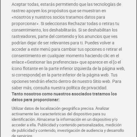
Aceptar todas, estarás permitiendo que las tecnologías de
Envío estandar por 4,99€
rastreo apoyen los propósitos que se muestran en
«nosotros y nuestros socios tratamos datos para
Glovo y Uber Eats
proporcionar». Si seleccionas Rechazar todas o retiras tu
Solicita tu factura de Glovo o Uber Eats
consentimiento, los deshabilitarás. Si se deshabilitan los
rastreadores, parte del contenido y los anuncios que ves
podrían dejar de ser relevantes para ti. Puedes volver a
Únete al CLUB Dia
acceder a este menú para cambiar tus opciones o retirar el
Disfruta las ventajas y ofertas exclusivas.
consentimiento en cualquier momento haciendo clic en el
Descárgate la APP Dia
enlace «Gestionar las preferencias» que aparece en el [o el
ícono flotante en la parte inferior izquierda de la página web,
Folletos y Tiendas
si corresponde] en la parte inferior de la página web. Tus
Descubre las mejores ofertas y busca tu tienda más cercana
opciones tendrán efecto dentro de nuestro Sitio web. Para
saber más, consulta nuestra política de privacidad.
Tanto nosotros como nuestros asociados tratamos los
Tarjeta MaX Dia
Te devuelve hasta 8€/mes de tus compras.
datos para proporcionar:
¡Solicita tu tarjeta de crédito aquí!
Utilizar datos de localización geográfica precisa. Analizar
activamente las características del dispositivo para su
RECETAS
COMER MEJOR CADA DIA
EMPLEO
identificación. Almacenar la información en un dispositivo y/o
acceder a ella. Publicidad y contenido personalizados, medición
COLABORA CON DIA
ABRE TU TIENDA
DIA CORPORATE
de publicidad y contenido, investigación de audiencia y desarrollo
de servicios.