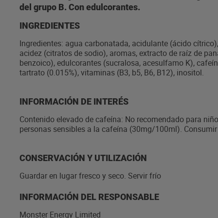
del grupo B. Con edulcorantes.
INGREDIENTES
Ingredientes: agua carbonatada, acidulante (ácido cítrico), 
acidez (citratos de sodio), aromas, extracto de raíz de pa
benzoico), edulcorantes (sucralosa, acesulfamo K), cafeína
tartrato (0.015%), vitaminas (B3, b5, B6, B12), inositol.
INFORMACIÓN DE INTERÉS
Contenido elevado de cafeína: No recomendado para niños
personas sensibles a la cafeína (30mg/100ml). Consumir
CONSERVACIÓN Y UTILIZACIÓN
Guardar en lugar fresco y seco. Servir frío
INFORMACIÓN DEL RESPONSABLE
Monster Energy Limited