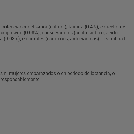
potenciador del sabor (eritritol), taurina (0.4%), corrector de
nax ginseng (0.08%), conservadores (ácido sórbico, ácido
 (0.03%), colorantes (carotenos, antocianinas) L-carnitina L-
 ni mujeres embarazadas o en período de lactancia, o
 responsablemente.