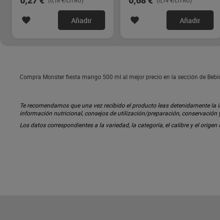
0,27 €
0,68 €
(0,18 €/LITRO)
(0,14 €/LITRO)
Añadir
Añadir
Compra Monster fiesta mango 500 ml al mejor precio en la sección de Bebi
Te recomendamos que una vez recibido el producto leas detenidamente la inf
información nutricional, consejos de utilización/preparación, conservación
Los datos correspondientes a la variedad, la categoría, el calibre y el origen