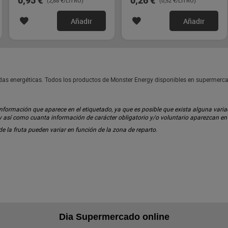
0,95 €
0,26 €
(2,88 €/LITRO)
(0,52 €/LITRO)
Añadir
Añadir
das energéticas. Todos los productos de Monster Energy disponibles en supermerc
ormación que aparece en el etiquetado, ya que es posible que exista alguna variaci
 y así como cuanta información de carácter obligatorio y/o voluntario aparezcan e
 de la fruta pueden variar en función de la zona de reparto.
Dia Supermercado online