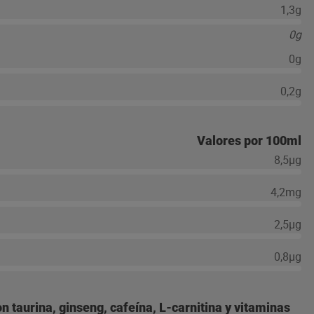
1,3g
0g
0g
0,2g
Valores por 100ml
8,5µg
4,2mg
2,5µg
0,8µg
 taurina, ginseng, cafeína, L-carnitina y vitaminas