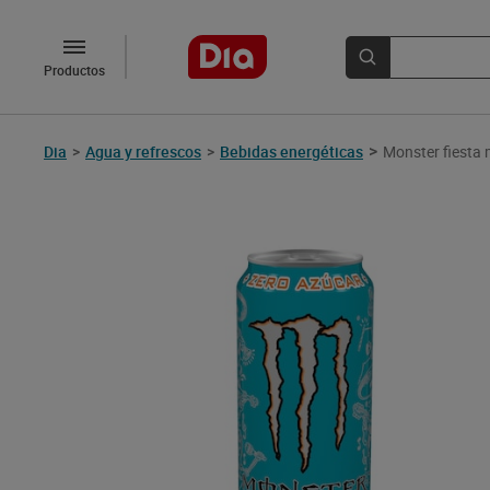
Productos
>
Dia
>
Agua y refrescos
>
Bebidas energéticas
Monster fiesta