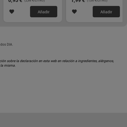
0,95 €
1,99 €
(2,88 €/LITRO)
(1,00 €/LITRO)
Añadir
Añadir
ados DIA.
ón sobre la declaración en esta web en relación a ingredientes, alérgenos,
n la misma.