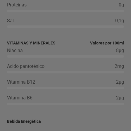
Proteínas
0g
Sal
0,1g
VITAMINAS Y MINERALES
Valores por 100ml
Niacina
8µg
Ácido pantoténico
2mg
Vitamina B12
2µg
Vitamina B6
2µg
Bebida Energética