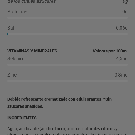
de los cuales azúcares
0g
Proteínas
0g
Sal
0,06g
VITAMINAS Y MINERALES
Valores por 100ml
Selenio
4,5µg
Zinc
0,8mg
Bebida refrescante aromatizada con edulcorantes. *Sin
azúcares añadidos.
INGREDIENTES
Agua, acidulante (ácido cítrico), aromas naturales cítricos y
otros aromas naturales, potenciadores de sabor (cloruro sódico,