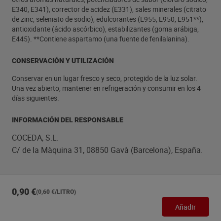
E340, E341), corrector de acidez (E331), sales minerales (citrato
de zinc, seleniato de sodio), edulcorantes (E955, E950, E951**),
antioxidante (ácido ascórbico), estabilizantes (goma arábiga,
E445). **Contiene aspartamo (una fuente de fenilalanina).
CONSERVACIÓN Y UTILIZACIÓN
Conservar en un lugar fresco y seco, protegido de la luz solar.
Una vez abierto, mantener en refrigeración y consumir en los 4
días siguientes.
INFORMACIÓN DEL RESPONSABLE
COCEDA, S.L.
C/ de la Màquina 31, 08850 Gavà (Barcelona), España.
0,90 €
(0,60 €/LITRO)
Añadir