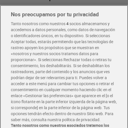
Nos preocupamos por tu privacidad
Pide hoy, recibe hoy
Entrega rápida y en la franja horaria que mejor te venga.
Tanto nosotros como nuestros
4
socios almacenamos y
accedemos a datos personales, como datos de navegación
o identificadores únicos, en tu dispositivo. Si seleccionas
Envío gratis por compras superiores a 100€
Aceptar todas, estarás permitiendo que las tecnologías de
Envío estandar por 4,99€
rastreo apoyen los propósitos que se muestran en
«nosotros y nuestros socios tratamos datos para
Glovo y Uber Eats
proporcionar». Si seleccionas Rechazar todas o retiras tu
Solicita tu factura de Glovo o Uber Eats
consentimiento, los deshabilitarás. Si se deshabilitan los
rastreadores, parte del contenido y los anuncios que ves
podrían dejar de ser relevantes para ti. Puedes volver a
Únete al CLUB Dia
acceder a este menú para cambiar tus opciones o retirar el
Disfruta las ventajas y ofertas exclusivas.
consentimiento en cualquier momento haciendo clic en el
Descárgate la APP Dia
enlace «Gestionar las preferencias» que aparece en el [o el
ícono flotante en la parte inferior izquierda de la página web,
Folletos y Tiendas
si corresponde] en la parte inferior de la página web. Tus
Descubre las mejores ofertas y busca tu tienda más cercana
opciones tendrán efecto dentro de nuestro Sitio web. Para
saber más, consulta nuestra política de privacidad.
Tanto nosotros como nuestros asociados tratamos los
Tarjeta MaX Dia